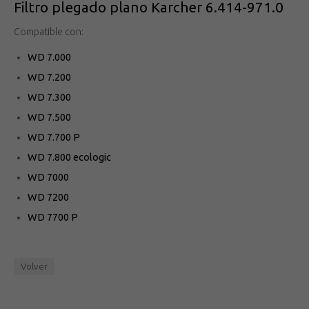
Filtro plegado plano Karcher 6.414-971.0
Compatible con:
WD 7.000
WD 7.200
WD 7.300
WD 7.500
WD 7.700 P
WD 7.800 ecologic
WD 7000
WD 7200
WD 7700 P
Volver