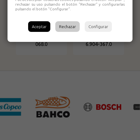
rechazar su uso pulsando el botón "Rechazar" y configurarlas
pulsando el botón "Configurar".
Aceptar
Rechazar
Configurar
Filtro Eco plegado
Filtro plegado
Karcher 6.904-
plano Dry Karcher
068.0
6.904-367.0