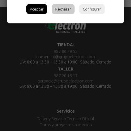
Aceptar
Rechazar
Configurar
TIENDA:
987 80 29 55
comercial@grupoelectron.com
L-V: 8:00 a 13:30 – 15:30 a 19:00 | Sábado: Cerrado
TALLER
987 20 18 17
gerencia@grupoelectron.com
L-V: 8:00 a 13:30 – 15:30 a 19:00 | Sábado: Cerrado
Servicios
Taller y Servicio Técnico Oficial
Obras y proyectos a medida