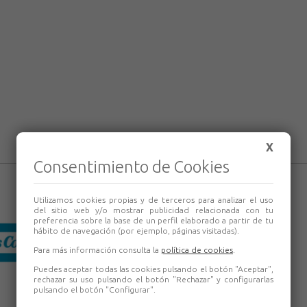
X
Consentimiento de Cookies
Utilizamos cookies propias y de terceros para analizar el uso
del sitio web y/o mostrar publicidad relacionada con tu
preferencia sobre la base de un perfil elaborado a partir de tu
hábito de navegación (por ejemplo, páginas visitadas).
Para más información consulta la
política de cookies
.
Puedes aceptar todas las cookies pulsando el botón "Aceptar",
rechazar su uso pulsando el botón "Rechazar" y configurarlas
pulsando el botón "Configurar".