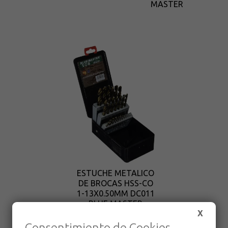
MASTER
ESTUCHE METALICO
DE BROCAS HSS-CO
1-13X0.50MM DC011
BLUE MASTER
X
Consentimiento de Cookies