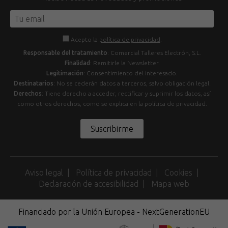
Acepto la
política de privacidad
.
Responsable del tratamiento
: Comercial Talleres Electrón, S.L.
Finalidad
: Remitirle la Newsletter.
Legitimación
: Consentimiento del interesado.
Destinatarios
: No se cederán datos a terceros, salvo obligación legal.
Derechos
: Tiene derecho a acceder, rectificar y suprimir los datos, así
como otros derechos, como se explica en la política de privacidad.
Suscribirme
Aviso legal
Política de privacidad
Cookies
Declaración de accesibilidad
Mapa web
Financiado por la Unión Europea - NextGenerationEU