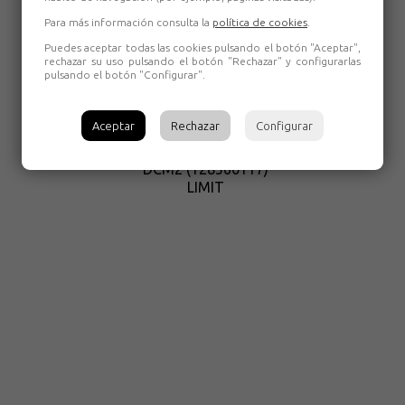
Para más información consulta la
política de cookies
.
Puedes aceptar todas las cookies pulsando el botón "Aceptar",
rechazar su uso pulsando el botón "Rechazar" y configurarlas
pulsando el botón "Configurar".
Aceptar
Rechazar
Configurar
PINZA
AMPERIMÉTRICA
DCM2 (128560117)
LIMIT