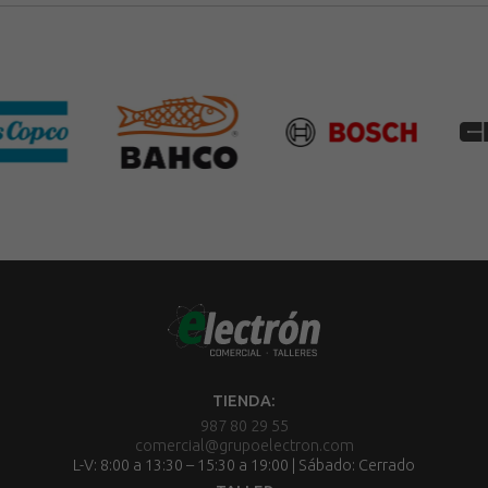
TIENDA:
987 80 29 55
comercial@grupoelectron.com
L-V: 8:00 a 13:30 – 15:30 a 19:00 | Sábado: Cerrado