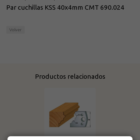
Par cuchillas KSS 40x4mm CMT 690.024
Volver
Productos relacionados