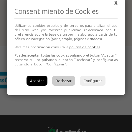
X
Par
contracuchillas
Consentimiento de Cookies
40x4mm CMT
691.024
Utilizamos cookies propias y de terceros para analizar el uso
del sitio web y/o mostrar publicidad relacionada con tu
preferencia sobre la base de un perfil elaborado a partir de tu
hábito de navegación (por ejemplo, páginas visitadas).
Para más información consulta la
política de cookies
.
Puedes aceptar todas las cookies pulsando el botón "Aceptar",
rechazar su uso pulsando el botón "Rechazar" y configurarlas
pulsando el botón "Configurar".
Aceptar
Rechazar
Configurar