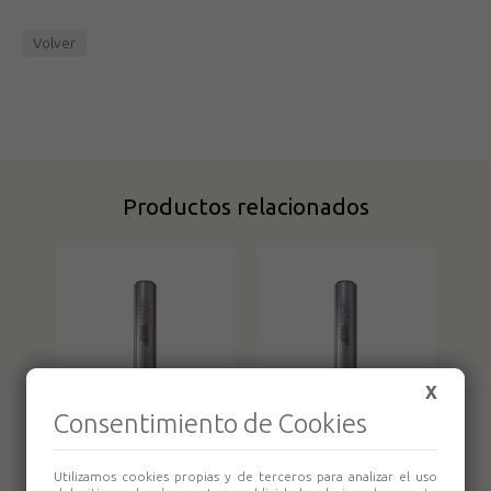
Volver
Productos relacionados
X
Consentimiento de Cookies
Fresa para ranuras
Fresa para ranuras
en V (90) HM S:8
en V (90) HM S:8
Utilizamos cookies propias y de terceros para analizar el uso
D:12.7x12.7
D:16x12.7