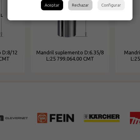
Aceptar
Rechazar
Configurar
 D:8/12
Mandril suplemento D:6.35/8
Mandri
 CMT
L:25 799.064.00 CMT
L:2