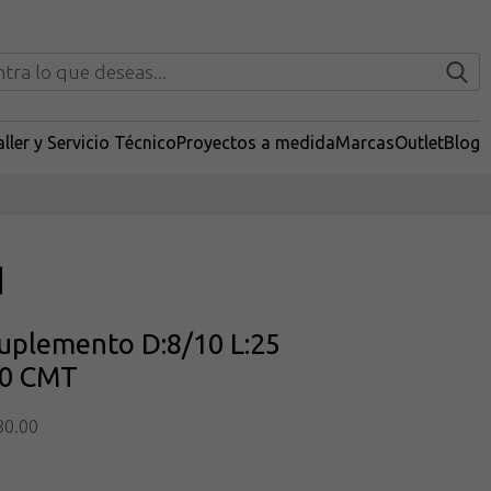
ller y Servicio Técnico
Proyectos a medida
Marcas
Outlet
Blog
uplemento D:8/10 L:25
00 CMT
80.00