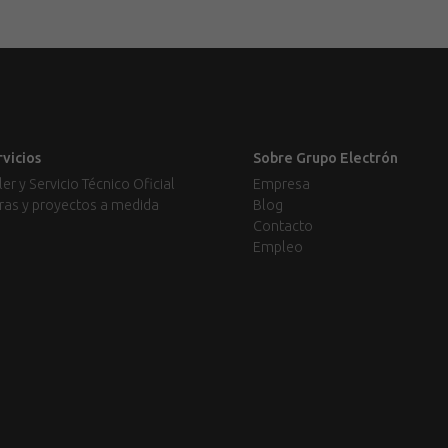
rvicios
Sobre Grupo Electrón
ler y Servicio Técnico Oficial
Empresa
ras y proyectos a medida
Blog
Contacto
Empleo