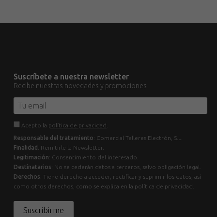
Suscríbete a nuestra newsletter
Recibe nuestras novedades y promociones
Acepto la
política de privacidad
.
Responsable del tratamiento
: Comercial Talleres Electrón, S.L.
Finalidad
: Remitirle la Newsletter.
Legitimación
: Consentimiento del interesado.
Destinatarios
: No se cederán datos a terceros, salvo obligación legal.
Derechos
: Tiene derecho a acceder, rectificar y suprimir los datos, así
como otros derechos, como se explica en la política de privacidad.
Suscribirme