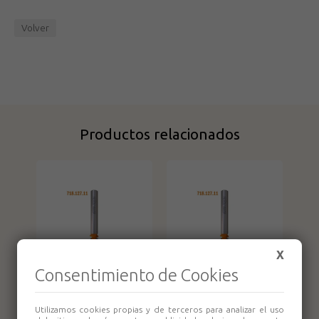
Volver
Productos relacionados
X
Consentimiento de Cookies
Fresa para juntas
Fresa para juntas
9° HW S:8
14° HW S:8
Utilizamos cookies propias y de terceros para analizar el uso
D:9.5x9.5
D:12.7x12.7