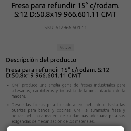
Fresa para refundir 15° c/rodam.
S:12 D:50.8x19 966.601.11 CMT
SKU: 612966.601.11
Volver
Descripción del producto
Fresa para refundir 15° c/rodam. S:12
D:50.8x19 966.601.11 CMT
CMT produce una amplia gama de fresas industriales para
artesanos, carpinteros y industria de la mecanización de la
madera.
Desde las fresas para fresadora en metal duro hasta las
puertas para baños y cocinas, CMT le suministra fresa y
herramineta para madera de calidad más adecuada para sus
exigencias de mecanización de los materiales.