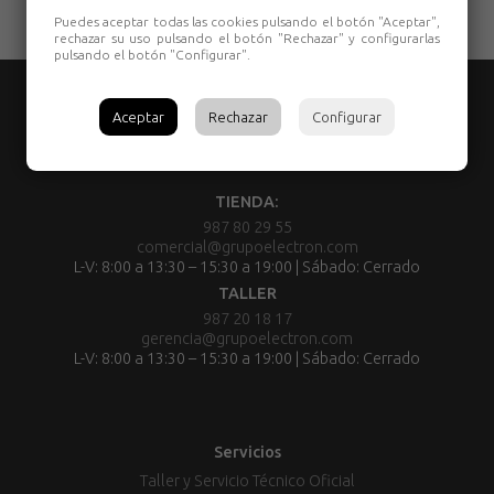
Puedes aceptar todas las cookies pulsando el botón "Aceptar",
rechazar su uso pulsando el botón "Rechazar" y configurarlas
pulsando el botón "Configurar".
Aceptar
Rechazar
Configurar
TIENDA:
987 80 29 55
comercial@grupoelectron.com
L-V: 8:00 a 13:30 – 15:30 a 19:00 | Sábado: Cerrado
TALLER
987 20 18 17
gerencia@grupoelectron.com
L-V: 8:00 a 13:30 – 15:30 a 19:00 | Sábado: Cerrado
Servicios
Taller y Servicio Técnico Oficial