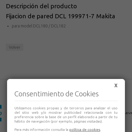
Descripción del producto
Fijacion de pared DCL 199971-7 Makita
para model DCL180 / DCL182
Volver
X
Consentimiento de Cookies
Utilizamos cookies propias y de terceros para analizar el uso
del sitio web y/o mostrar publicidad relacionada con tu
preferencia sobre la base de un perfil elaborado a partir de tu
hábito de navegación (por ejemplo, páginas visitadas).
Para más información consulta la
política de cookies
.