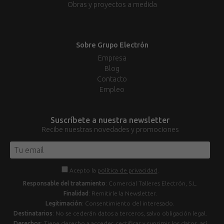
Obras y proyectos a medida
Sobre Grupo Electrón
Empresa
Blog
Contacto
Empleo
Suscríbete a nuestra newsletter
Recibe nuestras novedades y promociones
Acepto la
política de privacidad
.
Responsable del tratamiento
: Comercial Talleres Electrón, S.L.
Finalidad
: Remitirle la Newsletter.
Legitimación
: Consentimiento del interesado.
Destinatarios
: No se cederán datos a terceros, salvo obligación legal.
Derechos
: Tiene derecho a acceder, rectificar y suprimir los datos, así