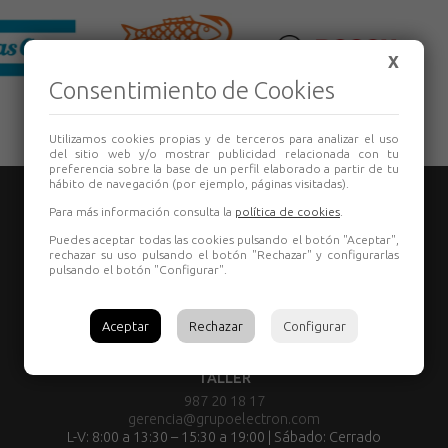
X
Consentimiento de Cookies
Utilizamos cookies propias y de terceros para analizar el uso
del sitio web y/o mostrar publicidad relacionada con tu
preferencia sobre la base de un perfil elaborado a partir de tu
hábito de navegación (por ejemplo, páginas visitadas).
Para más información consulta la
política de cookies
.
Puedes aceptar todas las cookies pulsando el botón "Aceptar",
rechazar su uso pulsando el botón "Rechazar" y configurarlas
pulsando el botón "Configurar".
TIENDA:
987 80 29 55
Aceptar
Rechazar
Configurar
comercial@grupoelectron.com
L-V: 8:00 a 13:30 – 15:30 a 19:00 | Sábado: Cerrado
TALLER
987 20 18 17
gerencia@grupoelectron.com
L-V: 8:00 a 13:30 – 15:30 a 19:00 | Sábado: Cerrado