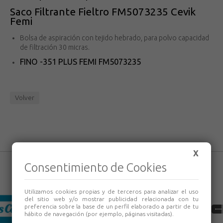
Saco Filtrante Fieltro FM5073235 Cevik
Femi
Bolsa de aspiración con tejido hebrado, para polvo capacidad
de filtración 30 micras.
FINO -351 PLUS FEMI FM5073235
Volver
X
Consentimiento de Cookies
Utilizamos cookies propias y de terceros para analizar el uso
del sitio web y/o mostrar publicidad relacionada con tu
preferencia sobre la base de un perfil elaborado a partir de tu
hábito de navegación (por ejemplo, páginas visitadas).