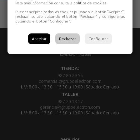
Para más información consulta la
política de cookies
.
Puedes aceptar todas las cookies pulsando el botón "Aceptar",
rechazar su uso pulsando el botón "Rechazar" y configurarlas
pulsando el botón "Configurar".
Aceptar
Rechazar
Configurar
TIENDA:
987 80 29 55
comercial@grupoelectron.com
L-V: 8:00 a 13:30 – 15:30 a 19:00 | Sábado: Cerrado
TALLER
987 20 18 17
gerencia@grupoelectron.com
L-V: 8:00 a 13:30 – 15:30 a 19:00 | Sábado: Cerrado
Servicios