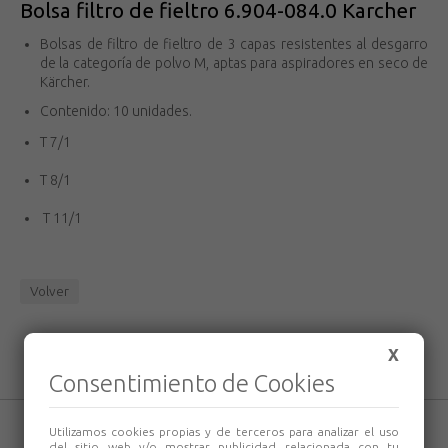
Bolsa filtro de fieltro 6.904-084.0 Karcher
Bolsas de filtro de fieltro de 3 capas resistentes al desgarro
de la categoría de polvo M, aptas para aspiradores en seco de
Kärcher.
Contenido: 10 unidades.
T 7/1
T 8/1
T 11/1
Volver
X
Consentimiento de Cookies
Utilizamos cookies propias y de terceros para analizar el uso
del sitio web y/o mostrar publicidad relacionada con tu