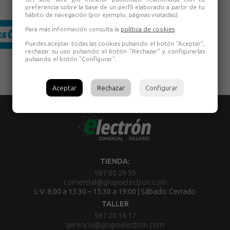
preferencia sobre la base de un perfil elaborado a partir de tu
hábito de navegación (por ejemplo, páginas visitadas).
Para más información consulta la
política de cookies
.
Puedes aceptar todas las cookies pulsando el botón "Aceptar",
rechazar su uso pulsando el botón "Rechazar" y configurarlas
pulsando el botón "Configurar".
Aceptar
Rechazar
Configurar
TIENDA:
987 80 29 55
comercial@grupoelectron.com
L-V: 8:00 a 13:30 – 15:30 a 19:00 | Sábado: Cerrado
TALLER
987 20 18 17
gerencia@grupoelectron.com