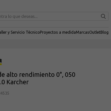
ller y Servicio Técnico
Proyectos a medida
Marcas
Outlet
Blog
de alto rendimiento 0°, 050
.0 Karcher
84535