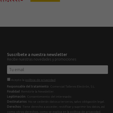
Suscríbete a nuestra newsletter
Recibe nuestras novedades y promociones
Acepto la
política de privacidad
.
Responsable del tratamiento
: Comercial Talleres Electrón, S.L.
Finalidad
: Remitirle la Newsletter.
Legitimación
: Consentimiento del interesado.
Destinatarios
: No se cederán datos a terceros, salvo obligación legal.
Derechos
: Tiene derecho a acceder, rectificar y suprimir los datos, así
como otros derechos, como se explica en la política de privacidad.