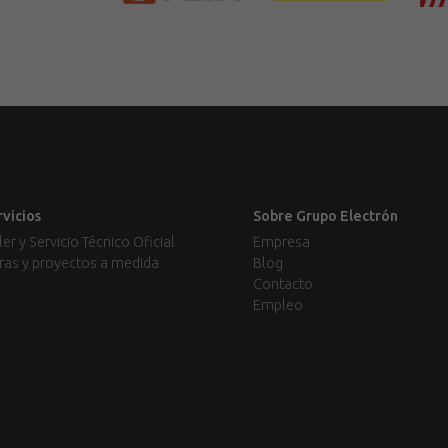
rvicios
Sobre Grupo Electrón
ler y Servicio Técnico Oficial
Empresa
ras y proyectos a medida
Blog
Contacto
Empleo