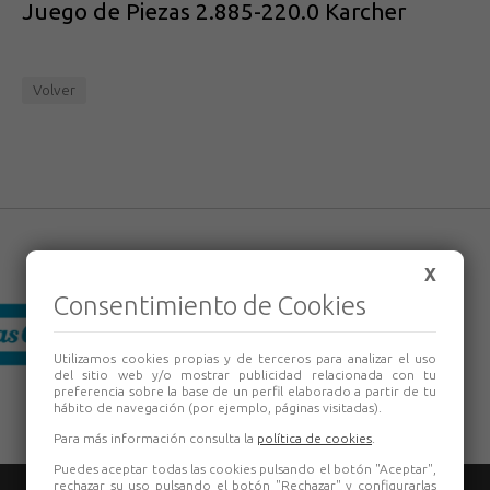
Juego de Piezas 2.885-220.0 Karcher
Volver
X
Consentimiento de Cookies
Utilizamos cookies propias y de terceros para analizar el uso
del sitio web y/o mostrar publicidad relacionada con tu
preferencia sobre la base de un perfil elaborado a partir de tu
hábito de navegación (por ejemplo, páginas visitadas).
Para más información consulta la
política de cookies
.
Puedes aceptar todas las cookies pulsando el botón "Aceptar",
rechazar su uso pulsando el botón "Rechazar" y configurarlas