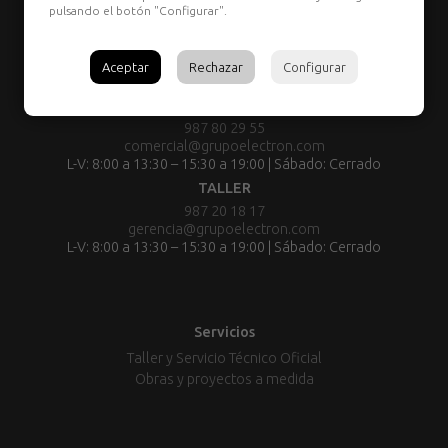
pulsando el botón "Configurar".
Aceptar
Rechazar
Configurar
TIENDA:
987 80 29 55
comercial@grupoelectron.com
L-V: 8:00 a 13:30 – 15:30 a 19:00 | Sábado: Cerrado
TALLER
987 20 18 17
gerencia@grupoelectron.com
L-V: 8:00 a 13:30 – 15:30 a 19:00 | Sábado: Cerrado
Servicios
Taller y Servicio Técnico Oficial
Obras y proyectos a medida