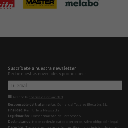
Suscríbete a nuestra newsletter
Recibe nuestras novedades y promociones
Acepto la
política de privacidad
.
Responsable del tratamiento
: Comercial Talleres Electrón, S.L.
Finalidad
: Remitirle la Newsletter.
Legitimación
: Consentimiento del interesado.
Destinatarios
: No se cederán datos a terceros, salvo obligación legal.
Derechos
: Tiene derecho a acceder, rectificar y suprimir los datos, así