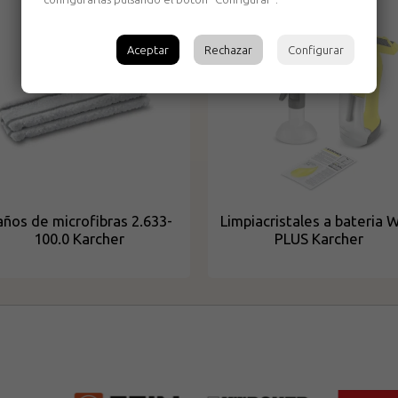
Aceptar
Rechazar
Configurar
ños de microfibras 2.633-
Limpiacristales a bateria 
100.0 Karcher
PLUS Karcher