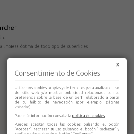
archer
ón.
na limpieza óptima de todo tipo de superficies
X
Consentimiento de Cookies
Utilizamos cookies propias y de terceros para analizar el uso
del sitio web y/o mostrar publicidad relacionada con tu
preferencia sobre la base de un perfil elaborado a partir
de tu hábito de navegación (por ejemplo, páginas
visitadas).
Para más información consulta la
política de cookies
.
Productos relacionados
Puedes aceptar todas las cookies pulsando el botón
"Aceptar", rechazar su uso pulsando el botón "Rechazar" y
configurarlas pulsando el botón "Configurar".