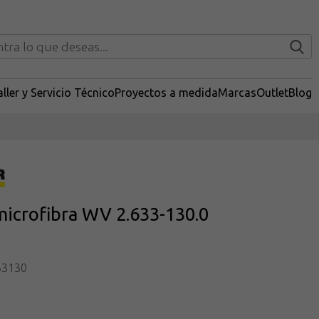
ller y Servicio Técnico
Proyectos a medida
Marcas
Outlet
Blog
icrofibra WV 2.633-130.0
33130