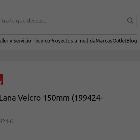
ller y Servicio Técnico
Proyectos a medida
Marcas
Outlet
Blog
 Lana Velcro 150mm (199424-
424-6