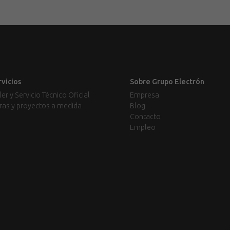
rvicios
Sobre Grupo Electrón
ler y Servicio Técnico Oficial
Empresa
ras y proyectos a medida
Blog
Contacto
Empleo