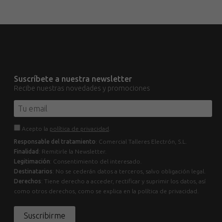
Suscríbete a nuestra newsletter
Recibe nuestras novedades y promociones
Acepto la
política de privacidad
.
Responsable del tratamiento
: Comercial Talleres Electrón, S.L.
Finalidad
: Remitirle la Newsletter.
Legitimación
: Consentimiento del interesado.
Destinatarios
: No se cederán datos a terceros, salvo obligación legal.
Derechos
: Tiene derecho a acceder, rectificar y suprimir los datos, así
como otros derechos, como se explica en la política de privacidad.
Suscribirme