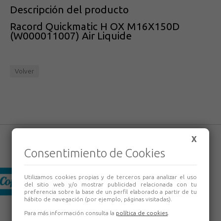
Descripción del producto
Racord Quickmatic H OX M16X150D
(W000011007) Air Liquide
Volver
X
Consentimiento de Cookies
Utilizamos cookies propias y de terceros para analizar el uso
del sitio web y/o mostrar publicidad relacionada con tu
preferencia sobre la base de un perfil elaborado a partir de tu
hábito de navegación (por ejemplo, páginas visitadas).
Para más información consulta la
política de cookies
.