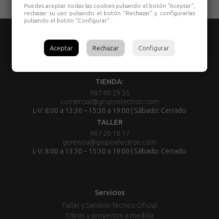
Puedes aceptar todas las cookies pulsando el botón "Aceptar",
rechazar su uso pulsando el botón "Rechazar" y configurarlas
pulsando el botón "Configurar".
Aceptar
Rechazar
Configurar
TIENDA:
987 80 29 55
comercial@grupoelectron.com
L-V: 8:00 a 13:30 – 15:30 a 19:00 | Sábado: Cerrado
TALLER
987 20 18 17
gerencia@grupoelectron.com
L-V: 8:00 a 13:30 – 15:30 a 19:00 | Sábado: Cerrado
Servicios
Taller y Servicio Técnico Oficial
Obras y proyectos a medida