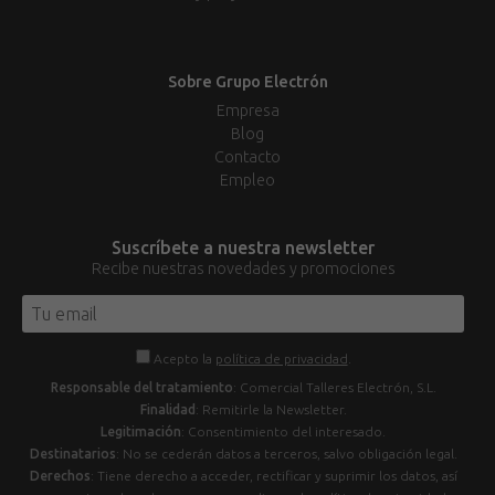
Sobre Grupo Electrón
Empresa
Blog
Contacto
Empleo
Suscríbete a nuestra newsletter
Recibe nuestras novedades y promociones
Acepto la
política de privacidad
.
Responsable del tratamiento
: Comercial Talleres Electrón, S.L.
Finalidad
: Remitirle la Newsletter.
Legitimación
: Consentimiento del interesado.
Destinatarios
: No se cederán datos a terceros, salvo obligación legal.
Derechos
: Tiene derecho a acceder, rectificar y suprimir los datos, así