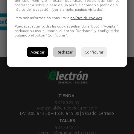
del sitio web y/o mostrar publicidad relacionada con tu
preferencia sobre la base de un perfil elaborado a partir de tu
hábito de navegación (por ejemplo, páginas visitadas).
Para más información consulta la
política de cookies
.
Puedes aceptar todas las cookies pulsando el botón "Aceptar",
rechazar su uso pulsando el botón "Rechazar" y configurarlas
pulsando el botón "Configurar".
Aceptar
Rechazar
Configurar
TIENDA:
987 80 29 55
comercial@grupoelectron.com
L-V: 8:00 a 13:30 – 15:30 a 19:00 | Sábado: Cerrado
TALLER
987 20 18 17
gerencia@grupoelectron.com