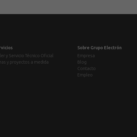
rvicios
Sobre Grupo Electrón
ler y Servicio Técnico Oficial
Empresa
ras y proyectos a medida
Blog
Contacto
Empleo