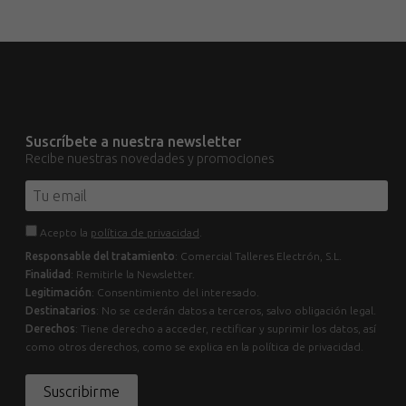
Suscríbete a nuestra newsletter
Recibe nuestras novedades y promociones
Acepto la
política de privacidad
.
Responsable del tratamiento
: Comercial Talleres Electrón, S.L.
Finalidad
: Remitirle la Newsletter.
Legitimación
: Consentimiento del interesado.
Destinatarios
: No se cederán datos a terceros, salvo obligación legal.
Derechos
: Tiene derecho a acceder, rectificar y suprimir los datos, así
como otros derechos, como se explica en la política de privacidad.
Suscribirme