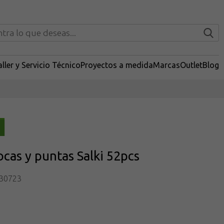
ller y Servicio Técnico
Proyectos a medida
Marcas
Outlet
Blog
ocas y puntas Salki 52pcs
30723