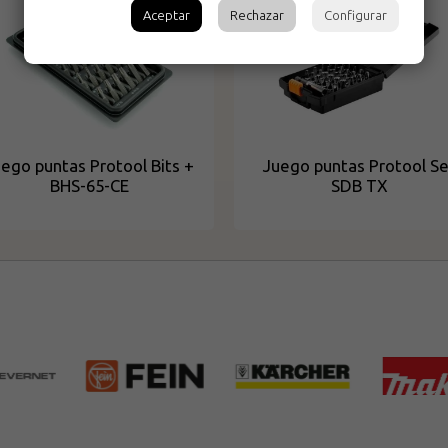
Aceptar
Rechazar
Configurar
ego puntas Protool Bits +
Juego puntas Protool Se
BHS-65-CE
SDB TX