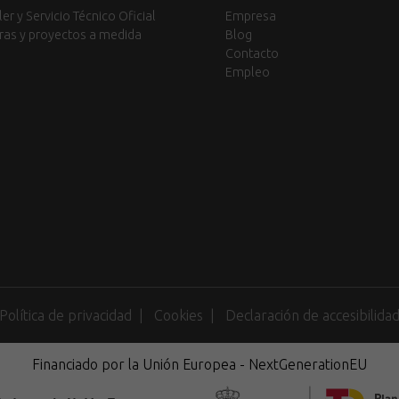
ler y Servicio Técnico Oficial
Empresa
ras y proyectos a medida
Blog
Contacto
Empleo
Política de privacidad
Cookies
Declaración de accesibilida
Financiado por la Unión Europea - NextGenerationEU