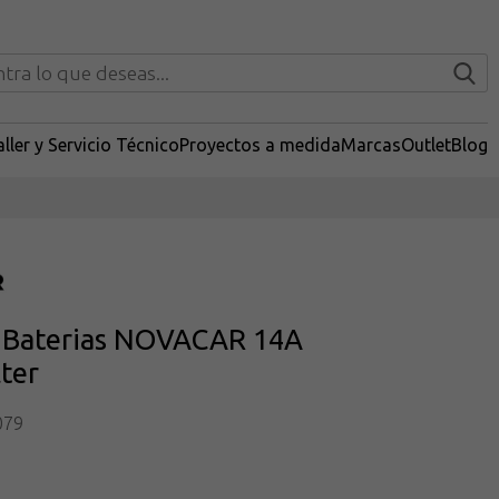
ller y Servicio Técnico
Proyectos a medida
Marcas
Outlet
Blog
 Baterias NOVACAR 14A
ter
079