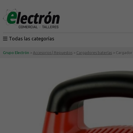
Todas las categorías
Grupo Electrón
>
Accesorios | Repuestos
>
Cargadores baterías
> Cargador 