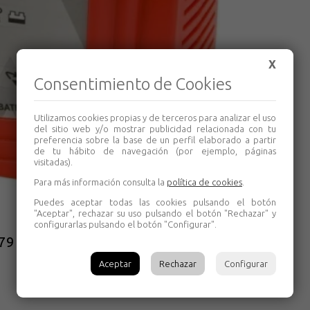
X
Consentimiento de Cookies
Utilizamos cookies propias y de terceros para analizar el uso
del sitio web y/o mostrar publicidad relacionada con tu
preferencia sobre la base de un perfil elaborado a partir
de tu hábito de navegación (por ejemplo, páginas
visitadas).
Para más información consulta la
política de cookies
.
Puedes aceptar todas las cookies pulsando el botón
"Aceptar", rechazar su uso pulsando el botón "Rechazar" y
configurarlas pulsando el botón "Configurar".
9 Solter
Aceptar
Rechazar
Configurar