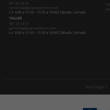
987 80 29 55
Tal
comercial@grupoelectron.com
Ob
L-V: 8:00 a 13:30 – 15:30 a 19:00 | Sábado: Cerrado
TALLER
987 20 18 17
gerencia@grupoelectron.com
L-V: 8:00 a 13:30 – 15:30 a 19:00 | Sábado: Cerrado
Aviso legal