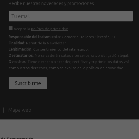
Recibe nuestras novedades y promociones
Acepto la
política de privacidad
.
Responsable del tratamiento
: Comercial Talleres Electrón, S.L.
Finalidad
: Remitirle la Newsletter.
Legitimación
: Consentimiento del interesado.
Destinatarios
: No se cederán datos a terceros, salvo obligación legal.
Derechos
: Tiene derecho a acceder, rectificar y suprimir los datos, así
como otros derechos, como se explica en la política de privacidad.
Suscribirme
d
Mapa web