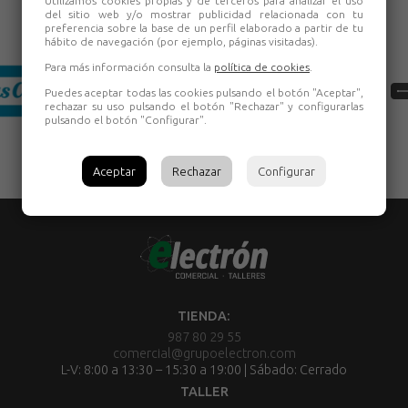
Utilizamos cookies propias y de terceros para analizar el uso
del sitio web y/o mostrar publicidad relacionada con tu
preferencia sobre la base de un perfil elaborado a partir de tu
hábito de navegación (por ejemplo, páginas visitadas).
Para más información consulta la
política de cookies
.
Puedes aceptar todas las cookies pulsando el botón "Aceptar",
rechazar su uso pulsando el botón "Rechazar" y configurarlas
pulsando el botón "Configurar".
Aceptar
Rechazar
Configurar
TIENDA:
987 80 29 55
comercial@grupoelectron.com
L-V: 8:00 a 13:30 – 15:30 a 19:00 | Sábado: Cerrado
TALLER