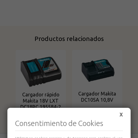
Productos relacionados
Cargador Makita
Cargador rápido
DC10SA 10,8V
Makita 18V LXT
DC18RC 195584-2
X
Consentimiento de Cookies