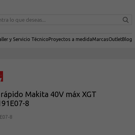
ller y Servicio Técnico
Proyectos a medida
Marcas
Outlet
Blog
 rápido Makita 40V máx XGT
91E07-8
E07-8