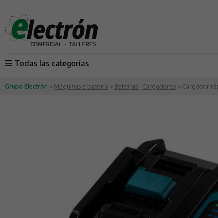
Todas las categorías
Grupo Electrón
>
Máquinas a batería
>
Baterías | Cargadores
> Cargador rá