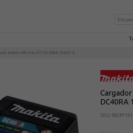
Ta
pido Makita 40V máx XGT DC40RA 191E07-8
Cargador
DC40RA 1
SKU: 082R*191