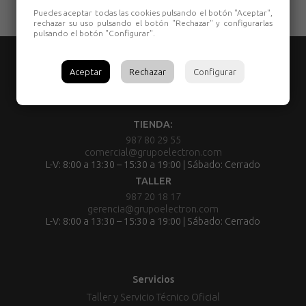
Puedes aceptar todas las cookies pulsando el botón "Aceptar",
rechazar su uso pulsando el botón "Rechazar" y configurarlas
pulsando el botón "Configurar".
Aceptar
Rechazar
Configurar
TIENDA:
987 80 29 55
comercial@grupoelectron.com
L-V: 8:00 a 13:30 – 15:30 a 19:00 | Sábado: Cerrado
TALLER
987 20 18 17
gerencia@grupoelectron.com
L-V: 8:00 a 13:30 – 15:30 a 19:00 | Sábado: Cerrado
Servicios
Taller y Servicio Técnico Oficial