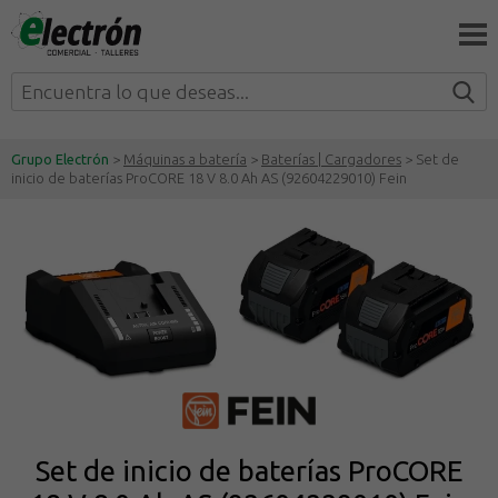
Grupo Electrón
>
Máquinas a batería
>
Baterías | Cargadores
> Set de
inicio de baterías ProCORE 18 V 8.0 Ah AS (92604229010) Fein
Set de inicio de baterías ProCORE