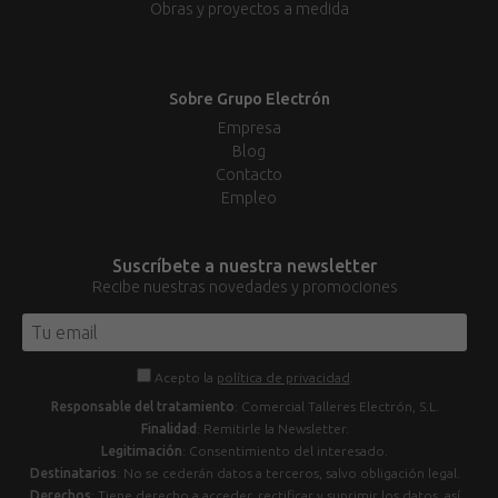
Obras y proyectos a medida
Sobre Grupo Electrón
Empresa
Blog
Contacto
Empleo
Suscríbete a nuestra newsletter
Recibe nuestras novedades y promociones
Acepto la
política de privacidad
.
Responsable del tratamiento
: Comercial Talleres Electrón, S.L.
Finalidad
: Remitirle la Newsletter.
Legitimación
: Consentimiento del interesado.
Destinatarios
: No se cederán datos a terceros, salvo obligación legal.
Derechos
: Tiene derecho a acceder, rectificar y suprimir los datos, así