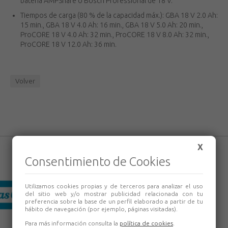
batería AMPShare o Bosch Professional de 18 V.
Tiempos de carga (80 % de la capacidad máx.): GBA 18 V 2.0 Ah:
15 min., GBA 18 V 4.0 Ah: 16 min., GBA 18 V 5.0 Ah: 20 min.,
ProCORE 18 V 4.0 Ah: 32 min., ProCORE 18 V 8.0 Ah: 32 min.,
ProCORE 18 V 12.0 Ah: 36 min.
Volver
X
Consentimiento de Cookies
Utilizamos cookies propias y de terceros para analizar el uso
del sitio web y/o mostrar publicidad relacionada con tu
preferencia sobre la base de un perfil elaborado a partir de tu
hábito de navegación (por ejemplo, páginas visitadas).
Para más información consulta la
política de cookies
.