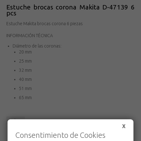
Estuche brocas corona Makita D-47139 6
pcs
Estuche Makita brocas corona 6 piezas
INFORMACIÓN TÉCNICA
Diámetro de las coronas:
20 mm
25 mm
32 mm
40 mm
51 mm
65 mm
Volver
X
Consentimiento de Cookies