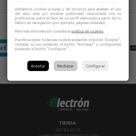
Utilizamos cookies propias y de terceros para analizar el uso
del sitio web y/o mostrar publicidad relacionada con tu
preferencia sobre la base de un perfil elaborado a partir de tu
hábito de navegación (por ejemplo, páginas visitadas).
Para más información consulta la
política de cookies
.
Puedes aceptar todas las cookies pulsando el botón "Aceptar",
rechazar su uso pulsando el botón "Rechazar" y configurarlas
pulsando el botón "Configurar".
Aceptar
Rechazar
Configurar
TIENDA:
987 80 29 55
comercial@grupoelectron.com