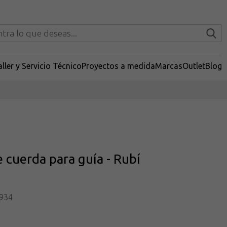
ller y Servicio Técnico
Proyectos a medida
Marcas
Outlet
Blog
 cuerda para guía - Rubí
934