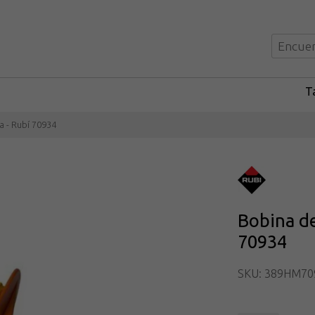
Ta
a - Rubí 70934
Bobina de
70934
SKU: 389HM70