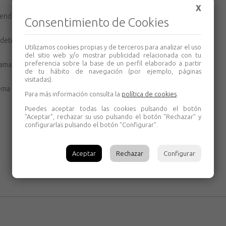
X
tendido por los colocadores profesionales de
Consentimiento de Cookies
 determinar la alineación de una instalación de
Utilizamos cookies propias y de terceros para analizar el uso
del sitio web y/o mostrar publicidad relacionada con tu
preferencia sobre la base de un perfil elaborado a partir
illo para facilitar su visibilidad y evitar así
de tu hábito de navegación (por ejemplo, páginas
visitadas).
 que agiliza y facilita la recogida de la cuerda.
Para más información consulta la
política de cookies
.
Puedes aceptar todas las cookies pulsando el botón
"Aceptar", rechazar su uso pulsando el botón "Rechazar" y
configurarlas pulsando el botón "Configurar".
Aceptar
Rechazar
Configurar