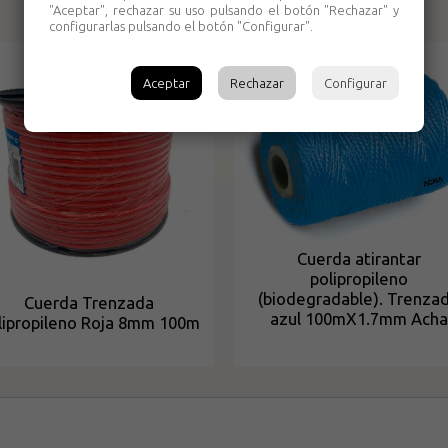
"Aceptar", rechazar su uso pulsando el botón "Rechazar" y
Productos relacionados
configurarlas pulsando el botón "Configurar".
Aceptar
Rechazar
Configurar
Cuerda atirantar
polipropileno
(biodegradable). Trenza
Cuerda Trenzada
azul 100mX1.7mm Acha
lipropileno Roja 8mm 100m