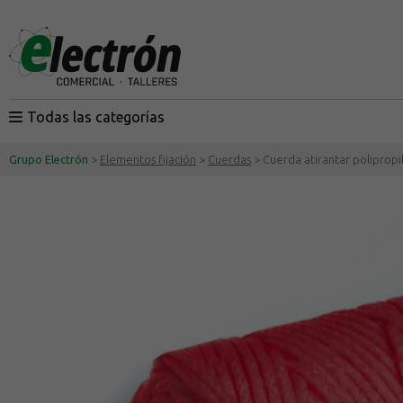
Todas las categorías
Grupo Electrón
>
Elementos fijación
>
Cuerdas
> Cuerda atirantar poliprop