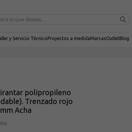
ller y Servicio Técnico
Proyectos a medida
Marcas
Outlet
Blog
irantar polipropileno
dable). Trenzado rojo
7mm Acha
406