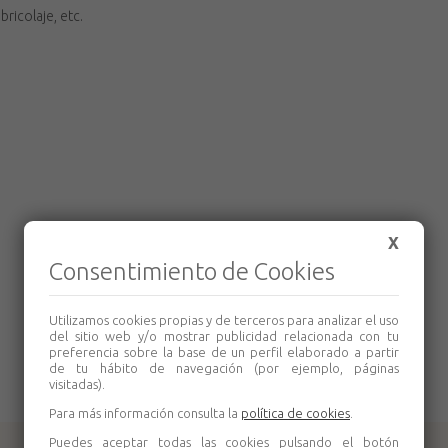
 bricolaje, etc.
X
Consentimiento de Cookies
Utilizamos cookies propias y de terceros para analizar el uso
del sitio web y/o mostrar publicidad relacionada con tu
preferencia sobre la base de un perfil elaborado a partir
de tu hábito de navegación (por ejemplo, páginas
visitadas).
Para más información consulta la
política de cookies
.
Puedes aceptar todas las cookies pulsando el botón