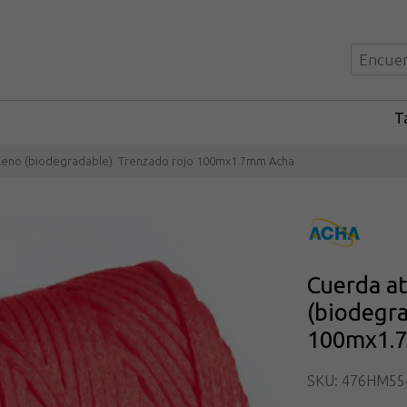
Ta
ileno (biodegradable). Trenzado rojo 100mx1.7mm Acha
Cuerda at
(biodegra
100mx1.
SKU: 476HM55