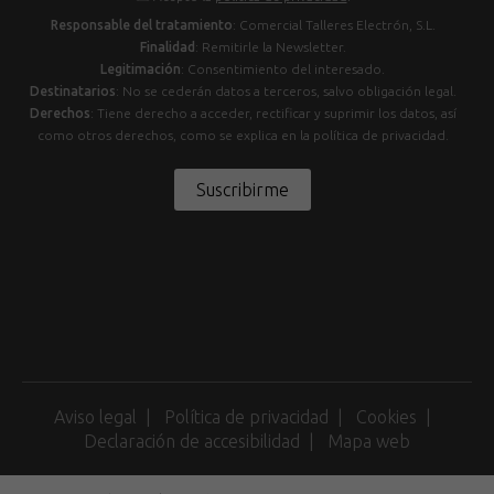
Responsable del tratamiento
: Comercial Talleres Electrón, S.L.
Finalidad
: Remitirle la Newsletter.
Legitimación
: Consentimiento del interesado.
Destinatarios
: No se cederán datos a terceros, salvo obligación legal.
Derechos
: Tiene derecho a acceder, rectificar y suprimir los datos, así
como otros derechos, como se explica en la política de privacidad.
Suscribirme
Aviso legal
Política de privacidad
Cookies
Declaración de accesibilidad
Mapa web