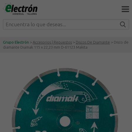
Grupo Electrón
>
Accesorios | Repuestos
>
Discos De Diamante
> Disco de
diamante Diamak 115 x 22,23 mm D-61123 Makita