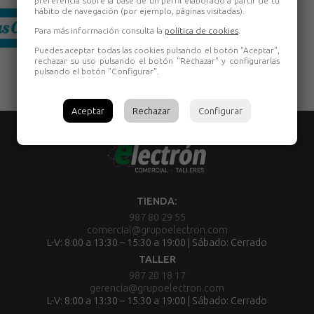
preferencia sobre la base de un perfil elaborado a partir de tu
hábito de navegación (por ejemplo, páginas visitadas).
Para más información consulta la
política de cookies
.
Puedes aceptar todas las cookies pulsando el botón "Aceptar",
rechazar su uso pulsando el botón "Rechazar" y configurarlas
pulsando el botón "Configurar".
Aceptar
Rechazar
Configurar
TIENDA:
987 80 29 55
comercial@grupoelectron.com
L-V: 8:00 a 13:30 – 15:30 a 19:00 | Sábado: Cerrado
TALLER
987 20 18 17
gerencia@grupoelectron.com
L-V: 8:00 a 13:30 – 15:30 a 19:00 | Sábado: Cerrado