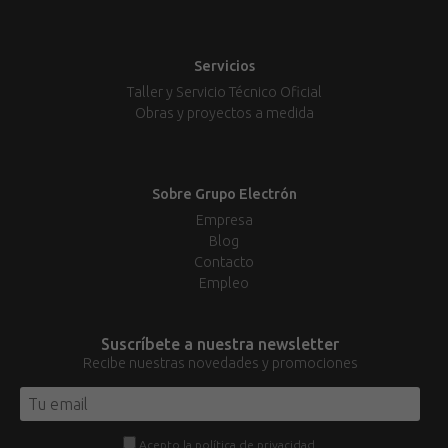
Servicios
Taller y Servicio Técnico Oficial
Obras y proyectos a medida
Sobre Grupo Electrón
Empresa
Blog
Contacto
Empleo
Suscríbete a nuestra newsletter
Recibe nuestras novedades y promociones
Acepto la
política de privacidad
.