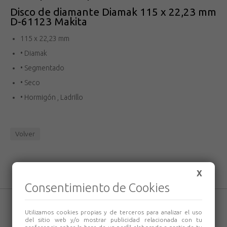
Disco de diamante Diamak 115 x 22,23 mm
D-61123 Makita
115 x 22,23 mm
• Diamak
• Segmentado
• Seco
• Hormigón , Ladrillo
Volver
X
Consentimiento de Cookies
Utilizamos cookies propias y de terceros para analizar el uso
del sitio web y/o mostrar publicidad relacionada con tu