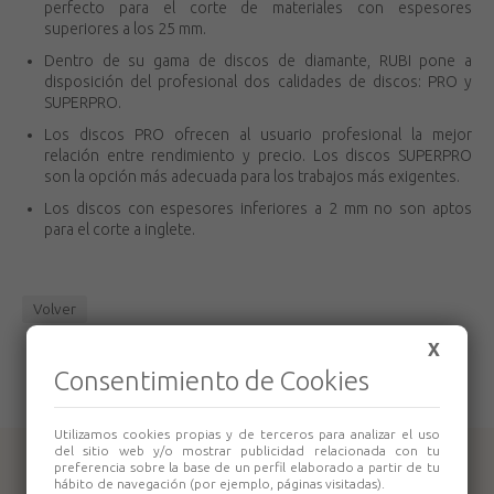
perfecto para el corte de materiales con espesores
superiores a los 25 mm.
Dentro de su gama de discos de diamante, RUBI pone a
disposición del profesional dos calidades de discos: PRO y
SUPERPRO.
Los discos PRO ofrecen al usuario profesional la mejor
relación entre rendimiento y precio. Los discos SUPERPRO
son la opción más adecuada para los trabajos más exigentes.
Los discos con espesores inferiores a 2 mm no son aptos
para el corte a inglete.
Volver
X
Consentimiento de Cookies
Utilizamos cookies propias y de terceros para analizar el uso
del sitio web y/o mostrar publicidad relacionada con tu
preferencia sobre la base de un perfil elaborado a partir de tu
Productos relacionados
hábito de navegación (por ejemplo, páginas visitadas).