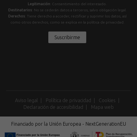
Legitimación
: Consentimiento del interesado.
Destinatarios
: No se cederán datos a terceros, salvo obligación legal.
Derechos
: Tiene derecho a acceder, rectificar y suprimir los datos, así
como otros derechos, como se explica en la política de privacidad.
Suscribirme
Aviso legal
Política de privacidad
Cookies
Declaración de accesibilidad
Mapa web
Financiado por la Unión Europea - NextGenerationEU