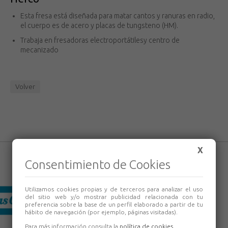
Esta fresa está diseñada para matar cantos y ranuras en radio,
el cuerpo es de acero y placas de tungsteno (HM).
Trabaja en fresadoras electroportátilesy centro de
mecanizado
Volver
X
Consentimiento de Cookies
Utilizamos cookies propias y de terceros para analizar el uso
del sitio web y/o mostrar publicidad relacionada con tu
preferencia sobre la base de un perfil elaborado a partir de tu
hábito de navegación (por ejemplo, páginas visitadas).
Para más información consulta la
política de cookies
.