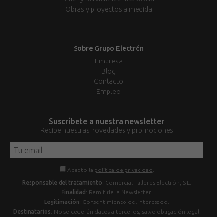
Obras y proyectos a medida
Sobre Grupo Electrón
Empresa
Blog
Contacto
Empleo
Suscríbete a nuestra newsletter
Recibe nuestras novedades y promociones
Acepto la
política de privacidad
.
Responsable del tratamiento
: Comercial Talleres Electrón, S.L.
Finalidad
: Remitirle la Newsletter.
Legitimación
: Consentimiento del interesado.
Destinatarios
: No se cederán datos a terceros, salvo obligación legal.