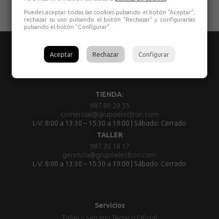
Puedes aceptar todas las cookies pulsando el botón "Aceptar",
rechazar su uso pulsando el botón "Rechazar" y configurarlas
pulsando el botón "Configurar".
Aceptar
Rechazar
Configurar
TIENDA:
987 80 29 55
comercial@grupoelectron.com
L-V: 8:00 a 13:30 – 15:30 a 19:00 | Sábado: Cerrado
TALLER
987 20 18 17
gerencia@grupoelectron.com
L-V: 8:00 a 13:30 – 15:30 a 19:00 | Sábado: Cerrado
Servicios
Taller y Servicio Técnico Oficial