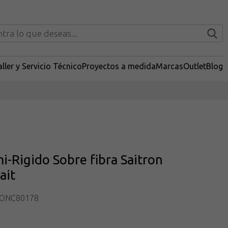
ller y Servicio Técnico
Proyectos a medida
Marcas
Outlet
Blog
i-Rigido Sobre fibra Saitron
ait
RONC80178