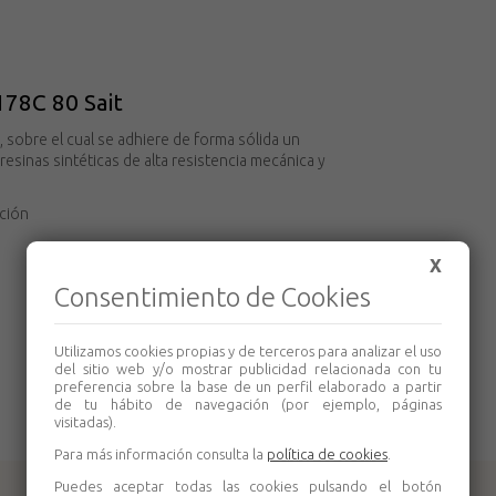
178C 80 Sait
sobre el cual se adhiere de forma sólida un
resinas sintéticas de alta resistencia mecánica y
cción
X
Consentimiento de Cookies
Utilizamos cookies propias y de terceros para analizar el uso
del sitio web y/o mostrar publicidad relacionada con tu
preferencia sobre la base de un perfil elaborado a partir
de tu hábito de navegación (por ejemplo, páginas
visitadas).
Para más información consulta la
política de cookies
.
Puedes aceptar todas las cookies pulsando el botón