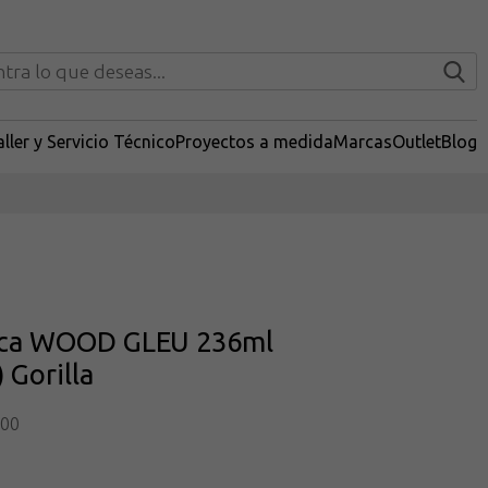
ller y Servicio Técnico
Proyectos a medida
Marcas
Outlet
Blog
nca WOOD GLEU 236ml
 Gorilla
800