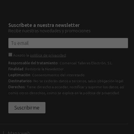
Suscríbete a nuestra newsletter
Recibe nuestras novedades y promociones
Acepto la
política de privacidad
.
Responsable del tratamiento
: Comercial Talleres Electrón, S.L.
Finalidad
: Remitirle la Newsletter.
Legitimación
: Consentimiento del interesado.
Destinatarios
: No se cederán datos a terceros, salvo obligación legal.
Derechos
: Tiene derecho a acceder, rectificar y suprimir los datos, así
como otros derechos, como se explica en la política de privacidad.
Suscribirme
d
Mapa web