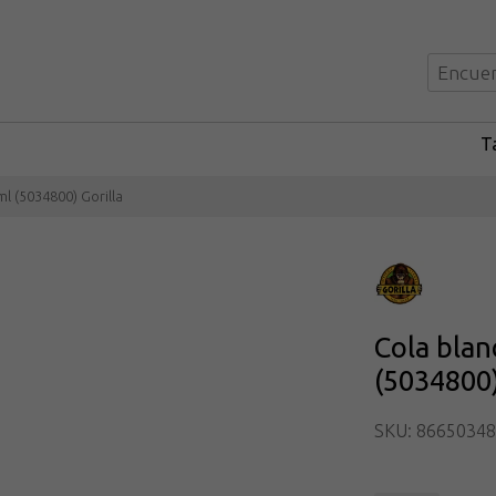
Ta
 (5034800) Gorilla
Cola bla
(5034800)
SKU: 8665034