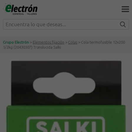
Grupo Electrón
>
Elementos fijación
>
Colas
> Cola termofusible 12x200
1/2kg (20430307) Translucida Salki