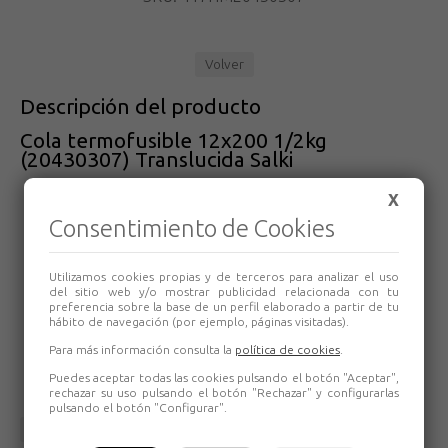
Volver
Descripción del producto
Cola termofusible 12x200 1/2kg
(20430307) Translucida Salki
Cola termofusible de color translúcido de Ø 12mm para uso
X
universal
Consentimiento de Cookies
Barras extra largas para un alto flujo de trabajo
Diámetro 12 mm x 200 mm de longitud. (MAX)
Utilizamos cookies propias y de terceros para analizar el uso
del sitio web y/o mostrar publicidad relacionada con tu
1/2 Kg aproximadamente
preferencia sobre la base de un perfil elaborado a partir de tu
hábito de navegación (por ejemplo, páginas visitadas).
Temperatura óptima de trabajo entre 160 y 210 grados.
Para más información consulta la
política de cookies
.
Secado rápido
Puedes aceptar todas las cookies pulsando el botón "Aceptar",
rechazar su uso pulsando el botón "Rechazar" y configurarlas
pulsando el botón "Configurar".
Volver