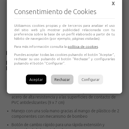
X
STE90 Bessey
Consentimiento de Cookies
SKU: 590STE90
Utilizamos cookies propias y de terceros para analizar el uso
del sitio web y/o mostrar publicidad relacionada con tu
preferencia sobre la base de un perfil elaborado a partir de tu
hábito de navegación (por ejemplo, páginas visitadas).
Volver
Para más información consulta la
política de cookies
.
Descripción del producto
Puedes aceptar todas las cookies pulsando el botón "Aceptar",
rechazar su uso pulsando el botón "Rechazar" y configurarlas
Puntal Expansión 575-910mm STE90
pulsando el botón "Configurar".
Bessey
Se puede cargar hasta un máximo de 350 kg cuando la barra
Aceptar
Rechazar
Configurar
telescópica está completamente retraída
Construcción extremadamente estable gracias a los tubos de
acero de alta resistencia y a las superficies de contacto de
PVC antideslizantes (9 x 7 cm)
Manejo con una sola mano gracias al mango de plástico de 2
componentes con mecanismo de bombeo
Botón de cambio rápido para una rápida extensión y