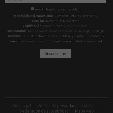
Acepto la
política de privacidad
.
Responsable del tratamiento
: Comercial Talleres Electrón, S.L.
Finalidad
: Remitirle la Newsletter.
Legitimación
: Consentimiento del interesado.
Destinatarios
: No se cederán datos a terceros, salvo obligación legal.
Derechos
: Tiene derecho a acceder, rectificar y suprimir los datos, así
como otros derechos, como se explica en la política de privacidad.
Suscribirme
Aviso legal
Política de privacidad
Cookies
Declaración de accesibilidad
Mapa web