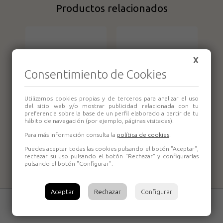
Productos relacionados
X
Consentimiento de Cookies
Utilizamos cookies propias y de terceros para analizar el uso
del sitio web y/o mostrar publicidad relacionada con tu
preferencia sobre la base de un perfil elaborado a partir de tu
hábito de navegación (por ejemplo, páginas visitadas).
Para más información consulta la
política de cookies
.
Blister Taco NYM
Blister Taco NYM
8x50 (10) Desa
10x60 (6) Desa
Puedes aceptar todas las cookies pulsando el botón "Aceptar",
rechazar su uso pulsando el botón "Rechazar" y configurarlas
pulsando el botón "Configurar".
Aceptar
Rechazar
Configurar