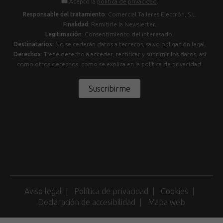
Acepto la
política de privacidad
.
Responsable del tratamiento
: Comercial Talleres Electrón, S.L.
Finalidad
: Remitirle la Newsletter.
Legitimación
: Consentimiento del interesado.
Destinatarios
: No se cederán datos a terceros, salvo obligación legal.
Derechos
: Tiene derecho a acceder, rectificar y suprimir los datos, así
como otros derechos, como se explica en la política de privacidad.
Suscribirme
Aviso legal
Política de privacidad
Cookies
Declaración de accesibilidad
Mapa web