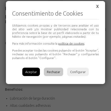
X
Descripción del producto
Consentimiento de Cookies
Lubricante multiuso transparente 500ml
Multilube pro CRC
Utilizamos cookies propias y de terceros para analizar el uso
del sitio web y/o mostrar publicidad relacionada con tu
Lubricante multiuso transparente, con un aspecto temporal
preferencia sobre la base de un perfil elaborado a partir de tu
azul de uso general para usar en el sector de talleres.
hábito de navegación (por ejemplo, páginas visitadas).
Caracteristicas:
Para más información consulta la
política de cookies
.
Puedes aceptar todas las cookies pulsando el botón "Aceptar",
Lubricante multiuso transparente
rechazar su uso pulsando el botón "Rechazar" y configurarlas
pulsando el botón "Configurar".
No gotea
Color azul temperal para una fácil identificación
Aceptar
Rechazar
Configurar
Alta presión y resistente al agua
Rango de temperatura hasta +200°C
Beneficios:
Lubricación de larga duración
Altas cualidades adhesivas