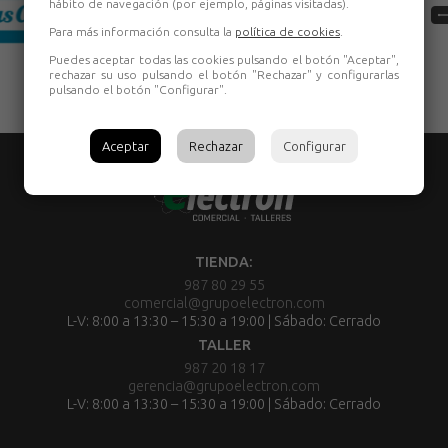
hábito de navegación (por ejemplo, páginas visitadas).
Para más información consulta la
política de cookies
.
Puedes aceptar todas las cookies pulsando el botón "Aceptar",
rechazar su uso pulsando el botón "Rechazar" y configurarlas
pulsando el botón "Configurar".
Aceptar
Rechazar
Configurar
TIENDA:
987 80 29 55
comercial@grupoelectron.com
L-V: 8:00 a 13:30 – 15:30 a 19:00 | Sábado: Cerrado
TALLER
987 20 18 17
gerencia@grupoelectron.com
L-V: 8:00 a 13:30 – 15:30 a 19:00 | Sábado: Cerrado