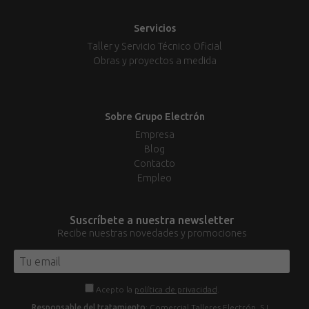
Servicios
Taller y Servicio Técnico Oficial
Obras y proyectos a medida
Sobre Grupo Electrón
Empresa
Blog
Contacto
Empleo
Suscríbete a nuestra newsletter
Recibe nuestras novedades y promociones
Acepto la
política de privacidad
.
Responsable del tratamiento
: Comercial Talleres Electrón, S.L.