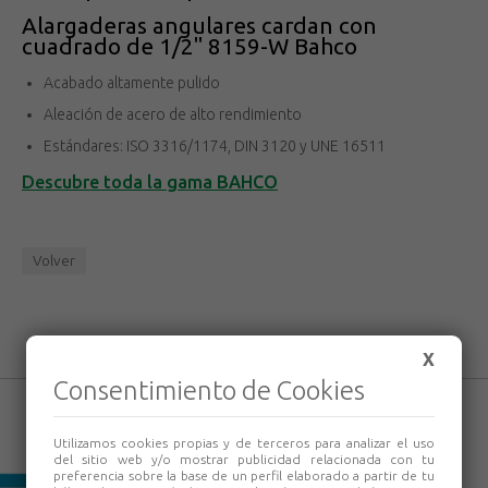
Alargaderas angulares cardan con
cuadrado de 1/2" 8159-W Bahco
Acabado altamente pulido
Aleación de acero de alto rendimiento
Estándares: ISO 3316/1174, DIN 3120 y UNE 16511
Descubre toda la gama BAHCO
Volver
X
Consentimiento de Cookies
Utilizamos cookies propias y de terceros para analizar el uso
del sitio web y/o mostrar publicidad relacionada con tu
preferencia sobre la base de un perfil elaborado a partir de tu