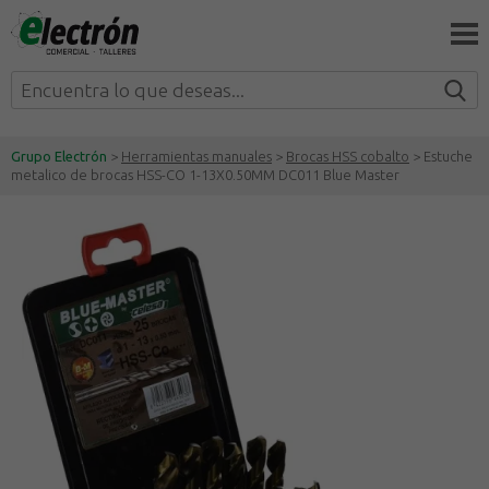
Grupo Electrón
>
Herramientas manuales
>
Brocas HSS cobalto
> Estuche
metalico de brocas HSS-CO 1-13X0.50MM DC011 Blue Master