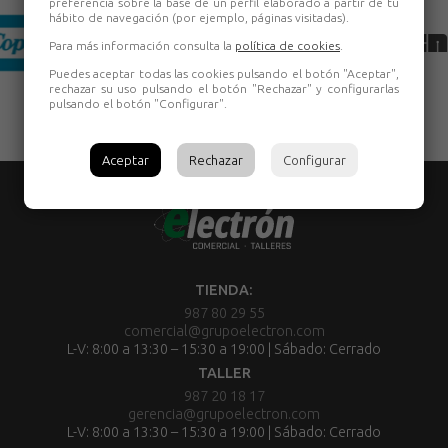
preferencia sobre la base de un perfil elaborado a partir de tu
hábito de navegación (por ejemplo, páginas visitadas).
Para más información consulta la
política de cookies
.
Puedes aceptar todas las cookies pulsando el botón "Aceptar",
rechazar su uso pulsando el botón "Rechazar" y configurarlas
pulsando el botón "Configurar".
Aceptar
Rechazar
Configurar
TIENDA:
987 80 29 55
comercial@grupoelectron.com
L-V: 8:00 a 13:30 – 15:30 a 19:00 | Sábado: Cerrado
TALLER
987 20 18 17
gerencia@grupoelectron.com
L-V: 8:00 a 13:30 – 15:30 a 19:00 | Sábado: Cerrado