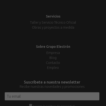
Servicios
Taller y Servicio Técnico Oficial
Obras y proyectos a medida
Sobre Grupo Electrón
Empresa
Blog
Contacto
Empleo
Suscríbete a nuestra newsletter
Recibe nuestras novedades y promociones
Acepto la
política de privacidad
.