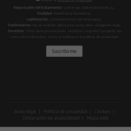
Responsable del tratamiento
: Comercial Talleres Electrón, S.L.
Finalidad
: Remitirle la Newsletter.
Legitimación
: Consentimiento del interesado.
Destinatarios
: No se cederán datos a terceros, salvo obligación legal.
Derechos
: Tiene derecho a acceder, rectificar y suprimir los datos, así
como otros derechos, como se explica en la política de privacidad.
Suscribirme
Aviso legal
Política de privacidad
Cookies
Declaración de accesibilidad
Mapa web