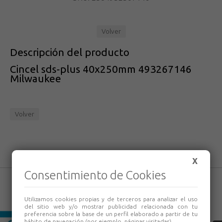
Volver
Descripción del producto
Cincel sds-plus 40x250mm 493267146
Milwaukee
Volver
X
Consentimiento de Cookies
Utilizamos cookies propias y de terceros para analizar el uso
del sitio web y/o mostrar publicidad relacionada con tu
preferencia sobre la base de un perfil elaborado a partir de tu
hábito de navegación (por ejemplo, páginas visitadas).