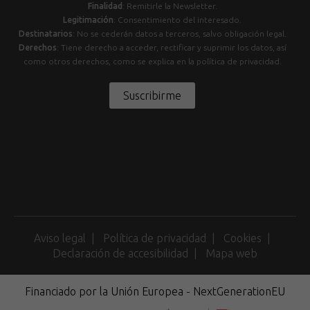
Finalidad
: Remitirle la Newsletter.
Legitimación
: Consentimiento del interesado.
Destinatarios
: No se cederán datos a terceros, salvo obligación legal.
Derechos
: Tiene derecho a acceder, rectificar y suprimir los datos, así
como otros derechos, como se explica en la política de privacidad.
Suscribirme
Aviso legal
Política de privacidad
Cookies
Declaración de accesibilidad
Mapa web
Financiado por la Unión Europea - NextGenerationEU