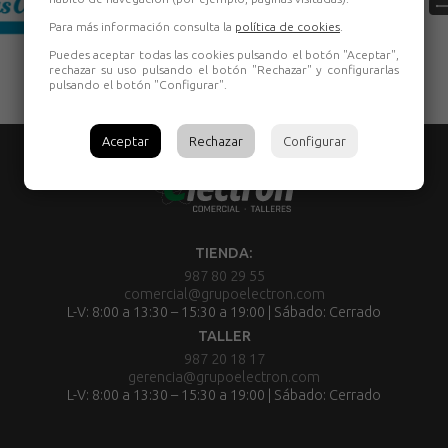
Para más información consulta la
política de cookies
.
Puedes aceptar todas las cookies pulsando el botón "Aceptar",
rechazar su uso pulsando el botón "Rechazar" y configurarlas
pulsando el botón "Configurar".
Aceptar
Rechazar
Configurar
TIENDA:
987 80 29 55
comercial@grupoelectron.com
L-V: 8:00 a 13:30 – 15:30 a 19:00 | Sábado: Cerrado
TALLER
987 20 18 17
gerencia@grupoelectron.com
L-V: 8:00 a 13:30 – 15:30 a 19:00 | Sábado: Cerrado