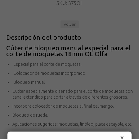
SKU: 375OL
Volver
Descripción del producto
Cúter de bloqueo manual especial para el
corte de moquetas 18mm OL Olfa
Especial para el corte de moquetas.
Colocador de moquetas incorporado.
Bloqueo manual
Cutter especialmente diseñado para el corte de moquetas con
canal extendido para cortar a través de diferentes grosores.
Incorpora colocador de moquetas al final del mango.
Bloqueo de rueda.
Aplicaciones sugeridas: moquetas, linóleo, placa escayola, etc.
X