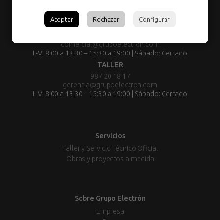
Aceptar
Rechazar
Configurar
TIENDA:
987 80 29 55
comercial@grupoelectron.com
L-V: 8:00 a 13:30 – 15:30 a 19:00 | Sábado: Cerrado
TALLER
987 20 18 17
gerencia@grupoelectron.com
L-V: 8:00 a 13:30 – 15:30 a 19:00 | Sábado: Cerrado
Servicios
Taller y Servicio Técnico Oficial
Obras y proyectos a medida
Sobre Grupo Electrón
Empresa