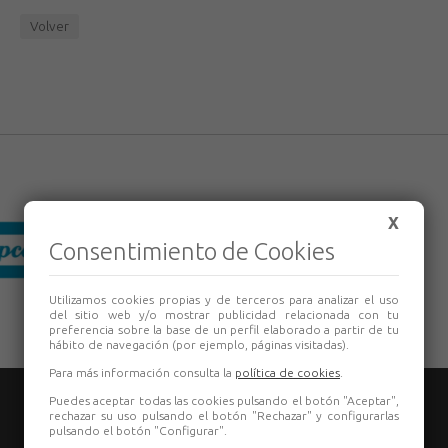
Volver
X
Consentimiento de Cookies
Utilizamos cookies propias y de terceros para analizar el uso
del sitio web y/o mostrar publicidad relacionada con tu
preferencia sobre la base de un perfil elaborado a partir de tu
hábito de navegación (por ejemplo, páginas visitadas).
Para más información consulta la
política de cookies
.
Puedes aceptar todas las cookies pulsando el botón "Aceptar",
rechazar su uso pulsando el botón "Rechazar" y configurarlas
pulsando el botón "Configurar".