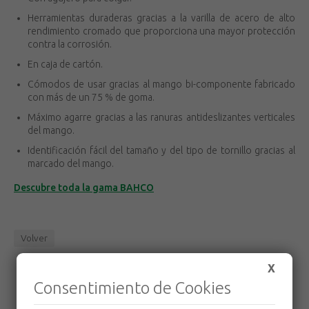
Herramientas duraderas gracias a la varilla de acero de alto
rendimiento cromado que proporciona una mayor protección
contra la corrosión.
En caja de cartón.
Cómodos de usar gracias al mango bi-componente fabricado
con más de un 75 % de goma.
Máximo agarre gracias a las ranuras antideslizantes verticales
del mango.
Identificación fácil del tamaño y del tipo de tornillo gracias al
marcado del mango.
Descubre toda la gama BAHCO
Volver
X
Consentimiento de Cookies