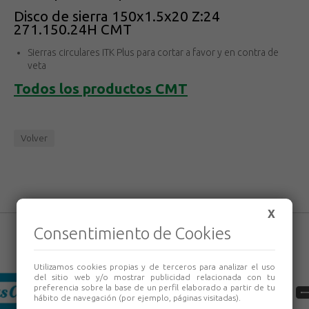
Disco de sierra 150x1.5x20 Z:24
271.150.24H CMT
Sierras circulares ITK Plus para cortar a favor y en contra de
veta
Todos los productos
CMT
Volver
X
Consentimiento de Cookies
Utilizamos cookies propias y de terceros para analizar el uso
del sitio web y/o mostrar publicidad relacionada con tu
preferencia sobre la base de un perfil elaborado a partir de tu
hábito de navegación (por ejemplo, páginas visitadas).