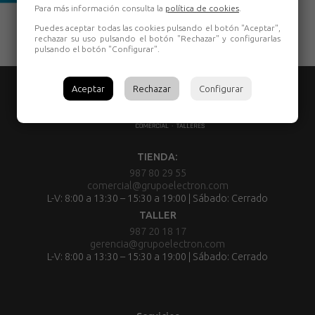
Para más información consulta la
política de cookies
.
Puedes aceptar todas las cookies pulsando el botón "Aceptar",
rechazar su uso pulsando el botón "Rechazar" y configurarlas
pulsando el botón "Configurar".
Aceptar
Rechazar
Configurar
TIENDA:
987 80 29 55
comercial@grupoelectron.com
L-V: 8:00 a 13:30 – 15:30 a 19:00 | Sábado: Cerrado
TALLER
987 20 18 17
gerencia@grupoelectron.com
L-V: 8:00 a 13:30 – 15:30 a 19:00 | Sábado: Cerrado