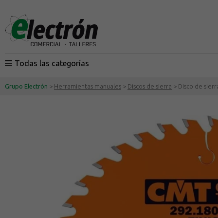
Todas las categorías
Grupo Electrón
>
Herramientas manuales
>
Discos de sierra
> Disco de sier