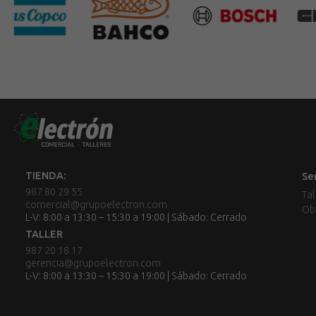
TIENDA:
Se
987 80 29 55
Tal
comercial@grupoelectron.com
Ob
L-V: 8:00 a 13:30 – 15:30 a 19:00 | Sábado: Cerrado
TALLER
987 20 18 17
gerencia@grupoelectron.com
L-V: 8:00 a 13:30 – 15:30 a 19:00 | Sábado: Cerrado