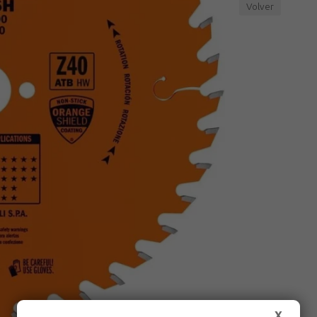
Volver
X