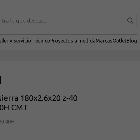
ller y Servicio Técnico
Proyectos a medida
Marcas
Outlet
Blog
sierra 180x2.6x20 z-40
40H CMT
80.40H