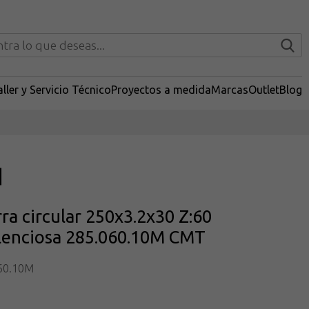
ller y Servicio Técnico
Proyectos a medida
Marcas
Outlet
Blog
rra circular 250x3.2x30 Z:60
ilenciosa 285.060.10M CMT
60.10M