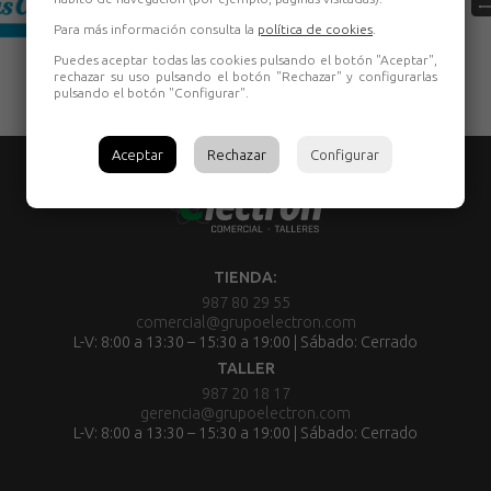
Para más información consulta la
política de cookies
.
Puedes aceptar todas las cookies pulsando el botón "Aceptar",
rechazar su uso pulsando el botón "Rechazar" y configurarlas
pulsando el botón "Configurar".
Aceptar
Rechazar
Configurar
TIENDA:
987 80 29 55
comercial@grupoelectron.com
L-V: 8:00 a 13:30 – 15:30 a 19:00 | Sábado: Cerrado
TALLER
987 20 18 17
gerencia@grupoelectron.com
L-V: 8:00 a 13:30 – 15:30 a 19:00 | Sábado: Cerrado