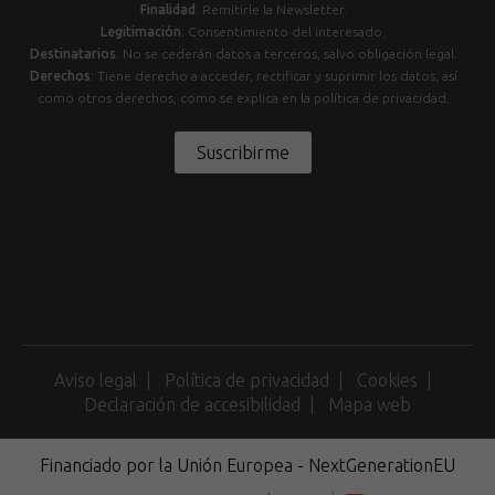
Finalidad
: Remitirle la Newsletter.
Legitimación
: Consentimiento del interesado.
Destinatarios
: No se cederán datos a terceros, salvo obligación legal.
Derechos
: Tiene derecho a acceder, rectificar y suprimir los datos, así
como otros derechos, como se explica en la política de privacidad.
Suscribirme
Aviso legal
Política de privacidad
Cookies
Declaración de accesibilidad
Mapa web
Financiado por la Unión Europea - NextGenerationEU