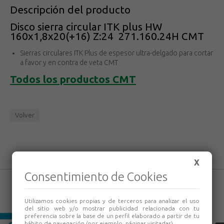
Descripción del producto
Disco sierra circular ITK plus HW
160x1,8x20(+16) Z:24 271.160.24H CMT
Sierras circulares ITK Plus de espesor ultra-delgado para cortar
a favor y en contra de veta CMT
Todos los productos
CMT
Volver
X
Consentimiento de Cookies
Utilizamos cookies propias y de terceros para analizar el uso
del sitio web y/o mostrar publicidad relacionada con tu
preferencia sobre la base de un perfil elaborado a partir de tu
hábito de navegación (por ejemplo, páginas visitadas).