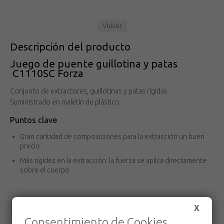
Volver
Descripción del producto
Juego de puente guillotina y patas
C1110SC Forza
Conjunto de extractores, guillotinas y patas rígidas.
Suministrado en maletín de plástico.
Puntos clave
Gran cantidad de composiciones para la extracción un buen
precio.
Más rígidez en la extracción: la fuerza se aplica directamente
sobre el cuerpo
Volver
X
Consentimiento de Cookies