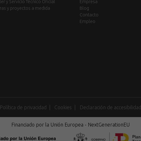
ler y Servicio Técnico Oficial
Empresa
ras y proyectos a medida
Blog
Contacto
Empleo
Política de privacidad
Cookies
Declaración de accesibilida
Financiado por la Unión Europea - NextGenerationEU