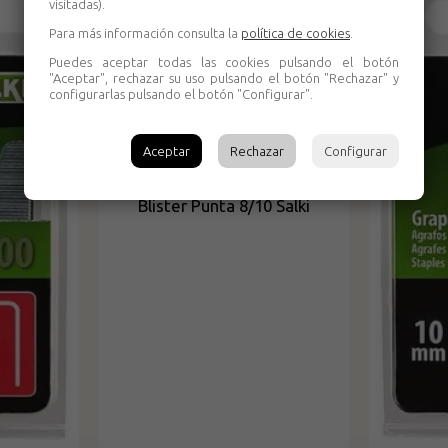
visitadas).
Para más información consulta la
política de cookies
.
Puedes aceptar todas las cookies pulsando el botón
"Aceptar", rechazar su uso pulsando el botón "Rechazar" y
configurarlas pulsando el botón "Configurar".
Aceptar
Rechazar
Configurar
Blister Punta 8/10 Salki