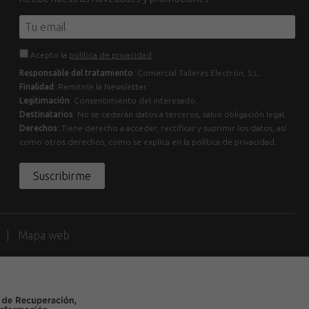
Acepto la
política de privacidad
.
Responsable del tratamiento
: Comercial Talleres Electrón, S.L.
Finalidad
: Remitirle la Newsletter.
Legitimación
: Consentimiento del interesado.
Destinatarios
: No se cederán datos a terceros, salvo obligación legal.
Derechos
: Tiene derecho a acceder, rectificar y suprimir los datos, así
como otros derechos, como se explica en la política de privacidad.
Suscribirme
d
Mapa web