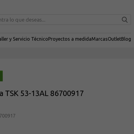
ller y Servicio Técnico
Proyectos a medida
Marcas
Outlet
Blog
a TSK 53-13AL 86700917
700917