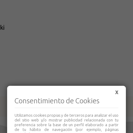
ki
X
Consentimiento de Cookies
Productos relacionados
Utilizamos cookies propias y de terceros para analizar el uso
del sitio web y/o mostrar publicidad relacionada con tu
preferencia sobre la base de un perfil elaborado a partir
de tu hábito de navegación (por ejemplo, páginas