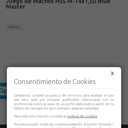
Juego de Machos HSS M-14x1,50 Blue
Master
Volver
X
Consentimiento de Cookies
Utilizamos cookies propias y de terceros para analizar el uso
del sitio web y/o mostrar publicidad relacionada con tu
preferencia sobre la base de un perfil elaborado a partir de tu
hábito de navegación (por ejemplo, páginas visitadas).
Para más información consulta la
política de cookies
.
Puedes aceptar todas las cookies pulsando el botón "Aceptar",