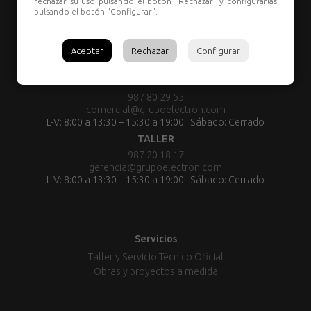
rechazar su uso pulsando el botón "Rechazar" y configurarlas
pulsando el botón "Configurar".
Aceptar
Rechazar
Configurar
TIENDA:
987 80 29 55
comercial@grupoelectron.com
L-V: 8:00 a 13:30 – 15:30 a 19:00 | Sábado: Cerrado
TALLER
987 20 18 17
gerencia@grupoelectron.com
L-V: 8:00 a 13:30 – 15:30 a 19:00 | Sábado: Cerrado
Servicios
Taller y Servicio Técnico Oficial
Obras y proyectos a medida